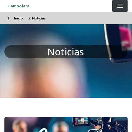
Pasar al contenido principal
Campolara
Inicio
Noticias
Noticias